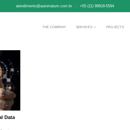
atendimento@automatum.com.br
+55 (11) 99918-5594
THE COMPANY
SERVICES
PROJECTS
al Data