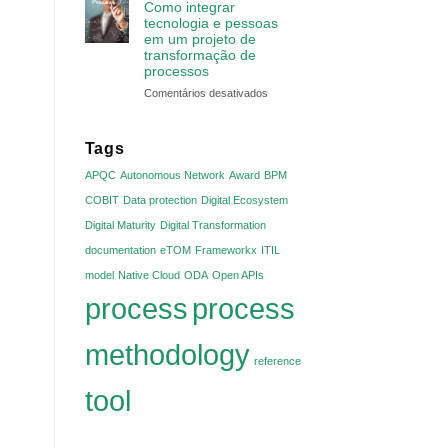
Como integrar
tecnologia e pessoas
em um projeto de
transformação de
processos
em
Comentários desativados
Como
integrar
tecnologia
Tags
e
APQC
Autonomous Network
Award
BPM
pessoas
em
COBIT
Data protection
Digital Ecosystem
um
Digital Maturity
Digital Transformation
projeto
de
documentation
eTOM
Frameworkx
ITIL
transformação
model
Native Cloud
ODA
Open APIs
de
processos
process
process
methodology
reference
tool