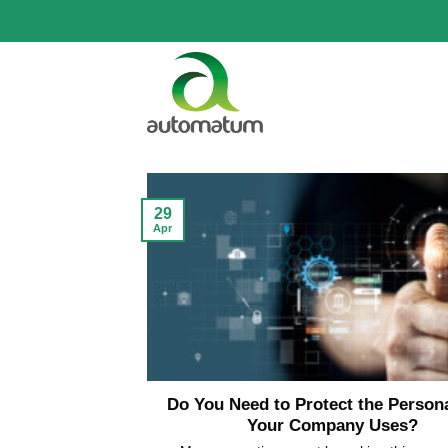
Skip
to
content
29
Apr
Do You Need to Protect the Person
Your Company Uses?