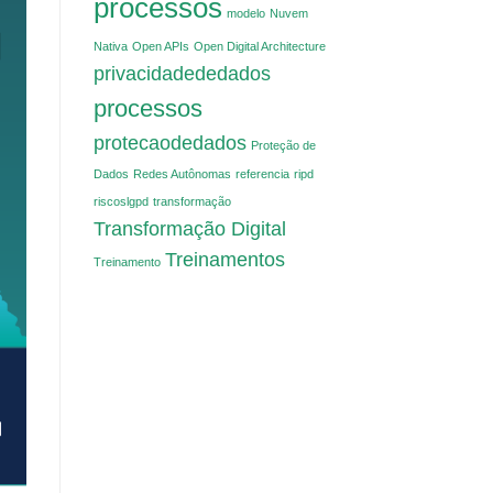
processos
modelo
Nuvem
Nativa
Open APIs
Open Digital Architecture
privacidadededados
processos
protecaodedados
Proteção de
Dados
Redes Autônomas
referencia
ripd
riscoslgpd
transformação
Transformação Digital
Treinamentos
Treinamento