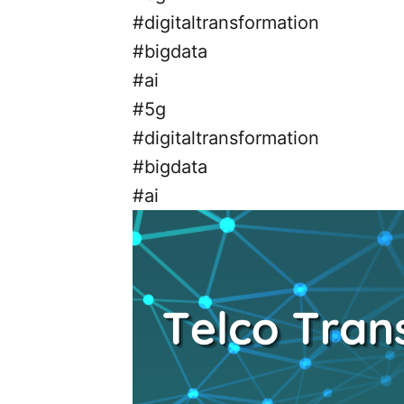
#digitaltransformation
#bigdata
#ai
#5g
#digitaltransformation
#bigdata
#ai