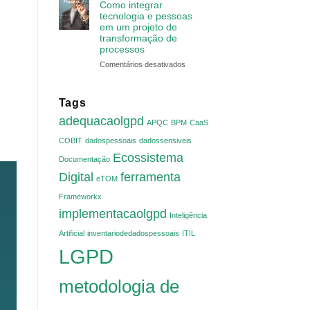
Como integrar
tecnologia e pessoas
em um projeto de
transformação de
processos
em
Comentários desativados
Como
integrar
tecnologia
Tags
e
adequacaolgpd
APQC
BPM
pessoas
CaaS
em
COBIT
dadospessoais
dadossensiveis
um
Ecossistema
projeto
Documentação
de
Digital
ferramenta
eTOM
transformação
de
Frameworkx
processos
implementacaolgpd
Inteligência
Artificial
inventariodedadospessoais
ITIL
LGPD
metodologia de