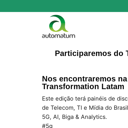
Skip
to
content
Participaremos do 
Nos encontraremos na 
Transformation Latam
Este edição terá painéis de dis
de Telecom, TI e Mídia do Brasi
5G, AI, Biga & Analytics.
#5g