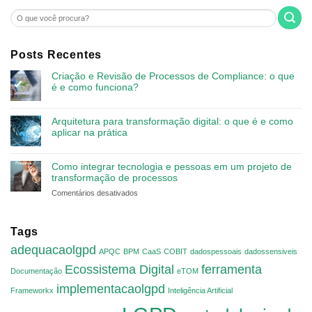
Posts Recentes
Criação e Revisão de Processos de Compliance: o que
é e como funciona?
Arquitetura para transformação digital: o que é e como
aplicar na prática
Como integrar tecnologia e pessoas em um projeto de
transformação de processos
em
Comentários desativados
Como
integrar
tecnologia
Tags
e
adequacaolgpd
APQC
BPM
pessoas
CaaS
COBIT
dadospessoais
dadossensiveis
em
Ecossistema Digital
ferramenta
Documentação
eTOM
um
implementacaolgpd
projeto
Frameworkx
Inteligência Artificial
de
transformação