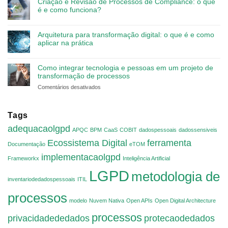
Criação e Revisão de Processos de Compliance: o que
é e como funciona?
Arquitetura para transformação digital: o que é e como
aplicar na prática
Como integrar tecnologia e pessoas em um projeto de
transformação de processos
em
Comentários desativados
Como
integrar
tecnologia
Tags
e
adequacaolgpd
APQC
BPM
pessoas
CaaS
COBIT
dadospessoais
dadossensiveis
em
Ecossistema Digital
ferramenta
Documentação
eTOM
um
implementacaolgpd
projeto
Frameworkx
Inteligência Artificial
de
LGPD
metodologia de
transformação
inventariodedadospessoais
ITIL
de
processos
processos
modelo
Nuvem Nativa
Open APIs
Open Digital Architecture
processos
privacidadededados
protecaodedados