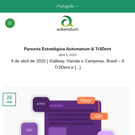
Skip
Português
to
content
Parceria Estratégica Automatum & Tr3Dent
abril 9, 2025
9 de abril de 2025 | Gallway, Irlanda e Campinas, Brasil – A
Tr3Dent e [...]
22
mar