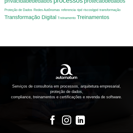
processos
privacidadededados
protecaodedados
cada
Proteção de Dados
Redes Autônomas
uno?
referencia
ripd
riscoslgpd
transformação
Transformação Digital
Treinamentos
Treinamento
Serviços de consultoria em processos, arquitetura empresarial,
proteção de dados,
compliance, treinamentos e certificações e revenda de software.