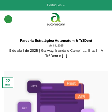
Skip
Português
to
content
Parceria Estratégica Automatum & Tr3Dent
abril 9, 2025
9 de abril de 2025 | Gallway, Irlanda e Campinas, Brasil – A
Tr3Dent e [...]
22
mar