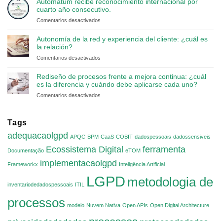
Automatum recibe reconocimiento internacional por
cuarto año consecutivo.
en
Comentarios desactivados
Automatum
recibe
Autonomía de la red y experiencia del cliente: ¿cuál es
reconocimiento
la relación?
internacional
en
Comentarios desactivados
por
Autonomía
cuarto
de
Rediseño de procesos frente a mejora continua: ¿cuál
año
la
es la diferencia y cuándo debe aplicarse cada uno?
consecutivo.
red
en
Comentarios desactivados
y
Rediseño
experiencia
de
del
procesos
Tags
cliente:
frente
¿cuál
adequacaolgpd
APQC
BPM
a
CaaS
COBIT
dadospessoais
dadossensiveis
es
mejora
Ecossistema Digital
ferramenta
la
Documentação
eTOM
continua:
relación?
implementacaolgpd
¿cuál
Frameworkx
Inteligência Artificial
es
LGPD
metodologia de
la
inventariodedadospessoais
ITIL
diferencia
y
processos
cuándo
modelo
Nuvem Nativa
Open APIs
Open Digital Architecture
debe
aplicarse